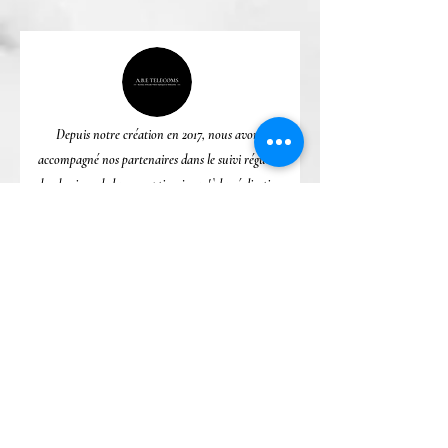
Depuis notre création en 2017, nous avons
accompagné nos partenaires dans le suivi régulier
des dossiers, de la conception jusqu'à la réalisation
des travaux.
Les solutions apportées aux besoins des partenaires
nous ont permis de développer des relations de
confiance.
Le principal atout de l'entreprise reste la flexibilité,
la réactivité et la fiabilité des études rendues.